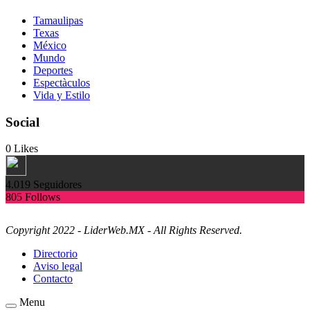
Tamaulipas
Texas
México
Mundo
Deportes
Espectàculos
Vida y Estilo
Social
0
Likes
4.019
Seguidores
805
Follows
Copyright 2022 - LiderWeb.MX - All Rights Reserved.
Directorio
Aviso legal
Contacto
Menu