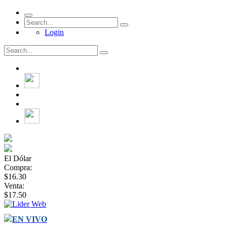
Login
El Dólar
Compra:
$16.30
Venta:
$17.50
EN VIVO