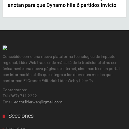
anotan para que Dynamo hile 6 partidos invicto
Concebido como una nueva plataforma tecnológica de impacto
regional, Lider Web trasciende más allá de lo tradicional al no ser
únicamente una nueva página de internet, sino más bien un portal
con información al día que integra a los diferentes medios que
conforman El Grande Editorial: Líder Web y Líder Tv
Contactanos:
Tel: (867) 711 2222
Email:
editor.liderweb@gmail.com
Secciones
Tamaulipas