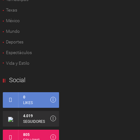
Texas
México
Mundo
Deportes
Espectàculos
Vida y Estilo
Social
0
LIKES
4.019
SEGUIDORES
805