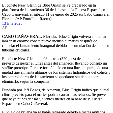
El cohete New Glenn de Blue Origin se ve preparado en la
plataforma de lanzamiento 36 de la base de la Fuerza Espacial en
Cabo Cañaveral, el sábado 11 de enero de 2025 en Cabo Cañaveral,
Florida. (AP Foto/John Raoux)
13 Ene,
2025
AP
CABO CAÑAVERAL, Florida.-
Blue Origin volverá a intentar
lanzar su enorme cohete nuevo incluso el martes después de
cancelar el lanzamiento inaugural debido a acumulación de hielo en
tuberías cruciales.
El cohete New Glenn, de 98 metros (320 pies) de altura, tenía
previsto despegar el lunes antes del amanecer llevando consigo un
satélite prototipo. Pero se formó hielo en una línea de purga de una
unidad que alimenta algunos de los sistemas hidráulicos del cohete y
los controladores de lanzamiento se quedaron sin tiempo para
eliminarlo, según la compañía.
Fundada por Jeff Bezos, de Amazon, Blue Origin indicó que el mal
clima previsto para el martes podría causar más retrasos. Se prevé
que haya nubes densas y vientos fuertes en la base de la Fuerza
Espacial en Cabo Cañaveral.
El vuelo de prueba ya se había retrasado debido a mares agitados