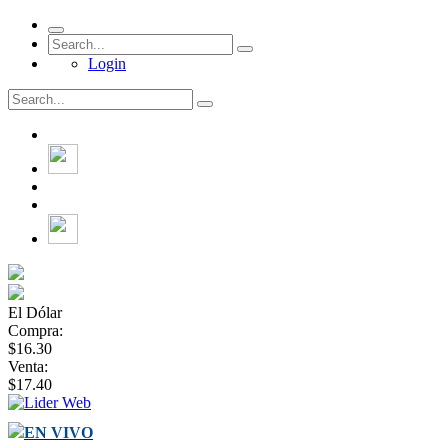
Login
El Dólar
Compra:
$16.30
Venta:
$17.40
EN VIVO