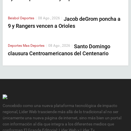
Jacob deGrom poncha a
Beisbol
Deportes
|
08 Ago , 2026
|
9 y Rangers vencen a Orioles
Santo Domingo
Deportes
Mas Deportes
|
08 Ago , 2026
|
clausura Centroamericanos del Centenario
Concebido como una nueva plataforma tecnológica de impacto
regional, Lider Web trasciende más allá de lo tradicional al no ser
únicamente una nueva página de internet, sino más bien un portal
con información al día que integra a los diferentes medios que
conforman El Grande Editorial: Líder Web y Líder Tv