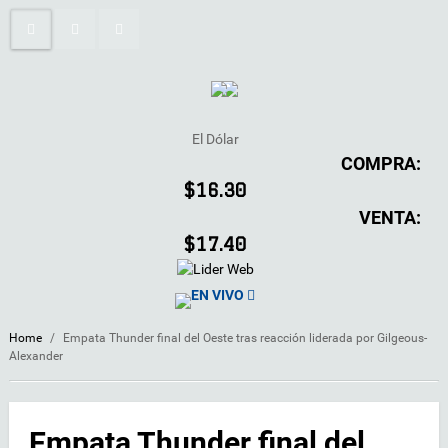
El Dólar
COMPRA:
$16.30
VENTA:
$17.40
EN VIVO
Home
/
Empata Thunder final del Oeste tras reacción liderada por Gilgeous-
Alexander
Empata Thunder final del