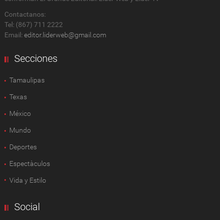
Contactanos:
Tel: (867) 711 2222
Email:
editor.liderweb@gmail.com
Secciones
Tamaulipas
Texas
México
Mundo
Deportes
Espectàculos
Vida y Estilo
Social