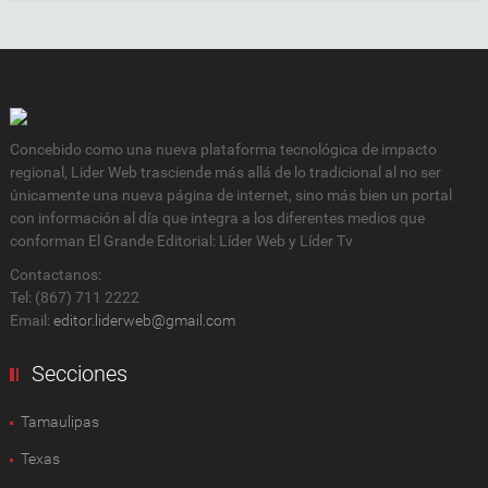
Concebido como una nueva plataforma tecnológica de impacto
regional, Lider Web trasciende más allá de lo tradicional al no ser
únicamente una nueva página de internet, sino más bien un portal
con información al día que integra a los diferentes medios que
conforman El Grande Editorial: Líder Web y Líder Tv
Contactanos:
Tel: (867) 711 2222
Email:
editor.liderweb@gmail.com
Secciones
Tamaulipas
Texas