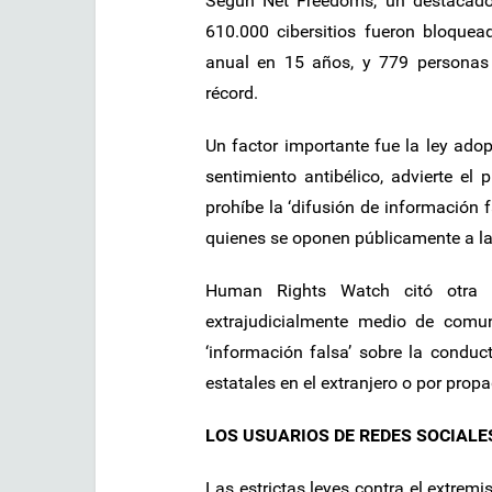
Según Net Freedoms, un destacado
610.000 cibersitios fueron bloquea
anual en 15 años, y 779 personas 
récord.
Un factor importante fue la ley ad
sentimiento antibélico, advierte e
prohíbe la ‘difusión de información fal
quienes se oponen públicamente a la
Human Rights Watch citó otra l
extrajudicialmente medio de comun
‘información falsa’ sobre la condu
estatales en el extranjero o por prop
LOS USUARIOS DE REDES SOCIALE
Las estrictas leyes contra el extrem