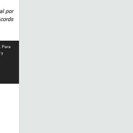
al por
écords
. Para
 y