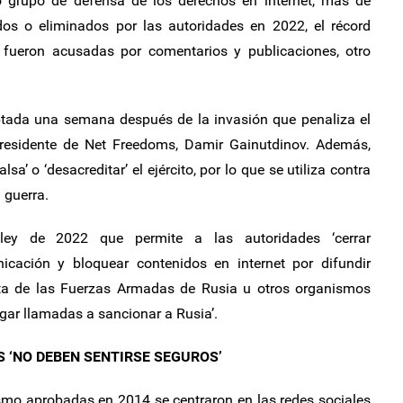
 grupo de defensa de los derechos en internet, más de
dos o eliminados por las autoridades en 2022, el récord
fueron acusadas por comentarios y publicaciones, otro
optada una semana después de la invasión que penaliza el
l presidente de Net Freedoms, Damir Gainutdinov. Además,
sa’ o ‘desacreditar’ el ejército, por lo que se utiliza contra
 guerra.
ey de 2022 que permite a las autoridades ‘cerrar
icación y bloquear contenidos en internet por difundir
cta de las Fuerzas Armadas de Rusia u otros organismos
agar llamadas a sancionar a Rusia’.
S ‘NO DEBEN SENTIRSE SEGUROS’
ismo aprobadas en 2014 se centraron en las redes sociales