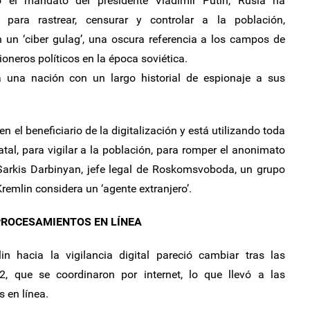
jo el mandato del presidente Vladímir Putin, Rusia ha
l para rastrear, censurar y controlar a la población,
 un ‘ciber gulag’, una oscura referencia a los campos de
ioneros políticos en la época soviética.
ra una nación con un largo historial de espionaje a sus
en el beneficiario de la digitalización y está utilizando toda
al, para vigilar a la población, para romper el anonimato
a Sarkis Darbinyan, jefe legal de Roskomsvoboda, un grupo
 Kremlin considera un ‘agente extranjero’.
PROCESAMIENTOS EN LÍNEA
in hacia la vigilancia digital pareció cambiar tras las
, que se coordinaron por internet, lo que llevó a las
 en línea.