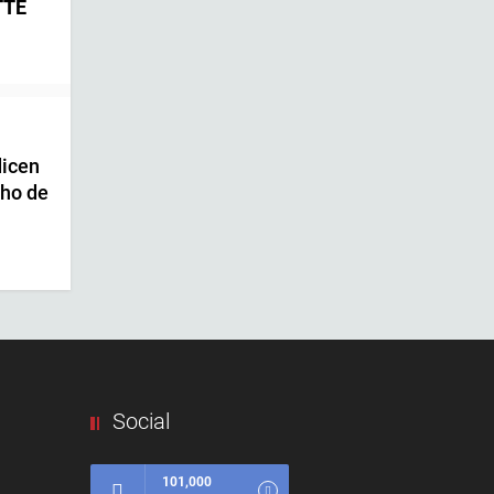
TTE
dicen
cho de
Social
101,000