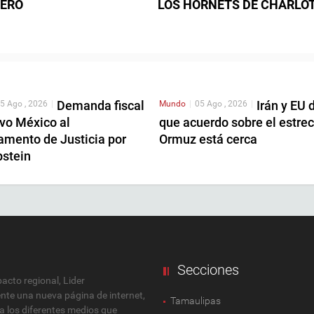
RERO
LOS HORNETS DE CHARLO
Demanda fiscal
Irán y EU 
5 Ago , 2026
|
Mundo
|
05 Ago , 2026
|
vo México al
que acuerdo sobre el estre
amento de Justicia por
Ormuz está cerca
pstein
Secciones
cto regional, Lider
ente una nueva página de internet,
Tamaulipas
 a los diferentes medios que