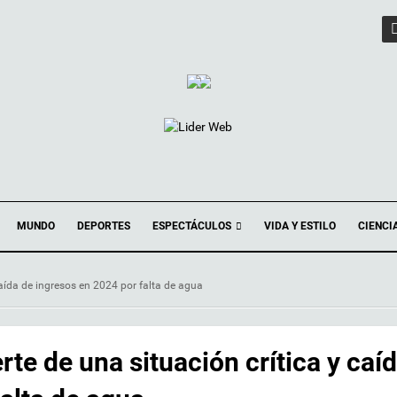
ESPECTÁCULOS
MUNDO
DEPORTES
VIDA Y ESTILO
CIENCI
aída de ingresos en 2024 por falta de agua
te de una situación crítica y caí