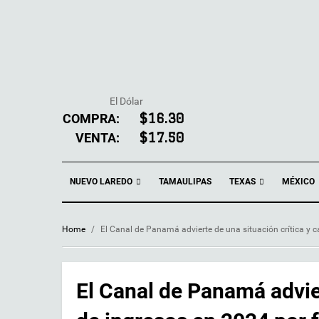
El Dólar
COMPRA:
$16.30
VENTA:
$17.50
NUEVO LAREDO
TEXAS
TAMAULIPAS
MÉXICO
Home
/
El Canal de Panamá advierte de una situación crítica y c
El Canal de Panamá advier