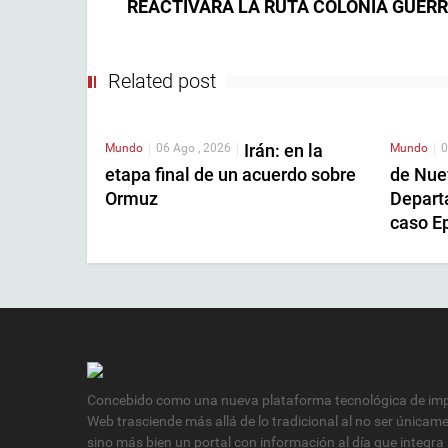
REACTIVARÁ LA RUTA COLONIA GUER
Related post
Irán: en la
Mundo
|
06 Ago , 2026
|
Mundo
|
0
etapa final de un acuerdo sobre
de Nue
Ormuz
Depart
caso E
Concebido como una nueva plataforma tecnológica de impa
Web trasciende más allá de lo tradicional al no ser únicam
sino más bien un portal con información al día que integra