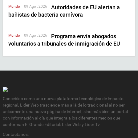
Autoridades de EU alertan a
Mundo
|
09 Ago , 2026
|
bañistas de bacteria carnívora
Programa envía abogados
Mundo
|
09 Ago , 2026
|
voluntarios a tribunales de inmigración de EU
Concebido como una nueva plataforma tecnológica de impacto
regional, Lider Web trasciende más allá de lo tradicional al no ser
únicamente una nueva página de internet, sino más bien un portal
con información al día que integra a los diferentes medios que
conforman El Grande Editorial: Líder Web y Líder Tv
Contactanos: