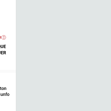
E
QUE
UER
ton
iunfo