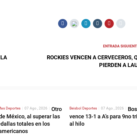
ENTRADA SIGUIENT
 LA
ROCKIES VENCEN A CERVECEROS, 
PIERDEN A LA
Otro
Bos
as Deportes
|
07 Ago , 2026
|
Beisbol
Deportes
|
07 Ago , 2026
|
de México, al superar las
vence 13-1 a A’s para 9no tr
allas totales en los
al hilo
americanos