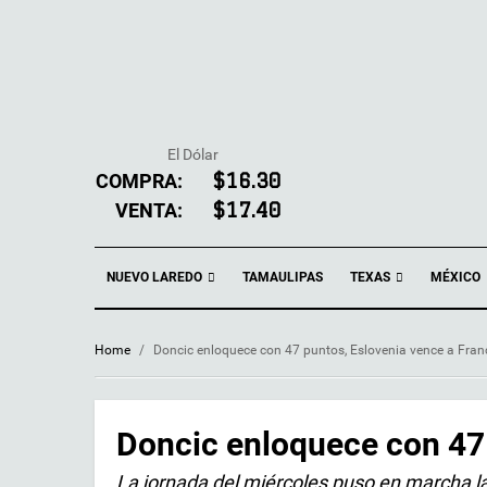
El Dólar
COMPRA:
$16.30
VENTA:
$17.40
NUEVO LAREDO
TEXAS
TAMAULIPAS
MÉXICO
Home
/
Doncic enloquece con 47 puntos, Eslovenia vence a Fran
Doncic enloquece con 47 
La jornada del miércoles puso en marcha la 