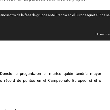
o encuentro de la fase de grupos ante Francia en el Eurobasquet el 7 de s
Leave a 
oncic le preguntaron el martes quién tendría mayor
vo récord de puntos en el Campeonato Europeo, si él o