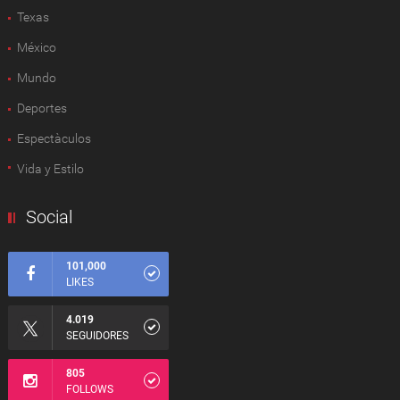
Texas
México
Mundo
Deportes
Espectàculos
Vida y Estilo
Social
101,000
LIKES
4.019
SEGUIDORES
805
FOLLOWS