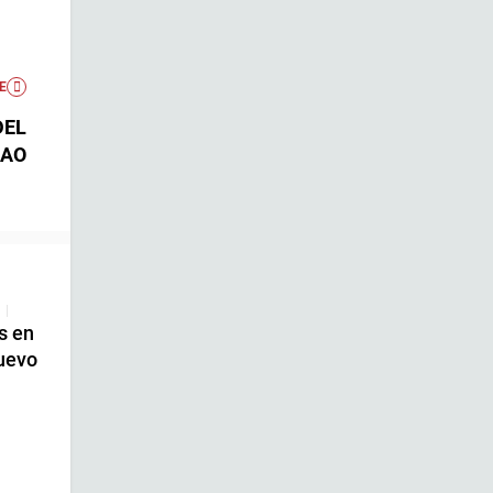
E
DEL
BAO
|
s en
uevo