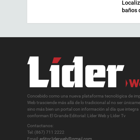
Localiz
baños 
Concebido como una nueva plataforma tecnológica de impa
Web trasciende más allá de lo tradicional al no ser únicam
sino más bien un portal con información al día que integra
conforman El Grande Editorial: Líder Web y Líder Tv
Contactanos:
Tel: (867) 711 2222
Email:
editor.liderweb@gmail.com