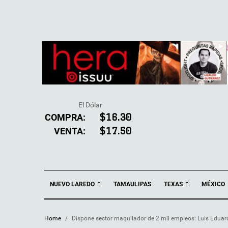
El Dólar
COMPRA:
$16.30
VENTA:
$17.50
NUEVO LAREDO
TEXAS
TAMAULIPAS
MÉXICO
Home
/
Dispone sector maquilador de 2 mil empleos: Luis Eduar