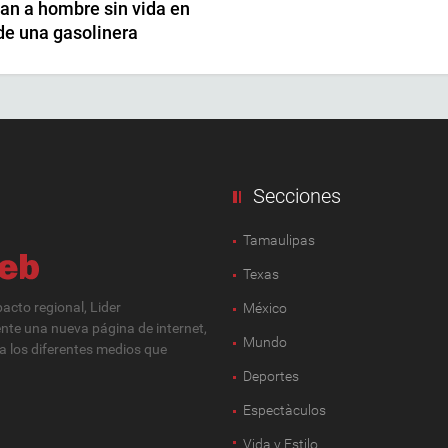
an a hombre sin vida en
de una gasolinera
Secciones
Tamaulipas
Texas
cto regional, Lider
México
ente una nueva página de internet,
Mundo
 a los diferentes medios que
Deportes
Espectàculos
Vida y Estilo