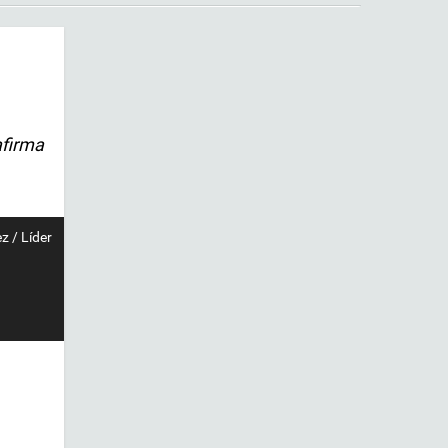
afirma
z / Líder