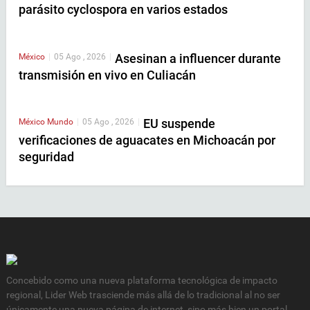
parásito cyclospora en varios estados
Asesinan a influencer durante
México
|
05 Ago , 2026
|
transmisión en vivo en Culiacán
EU suspende
México
Mundo
|
05 Ago , 2026
|
verificaciones de aguacates en Michoacán por
seguridad
Concebido como una nueva plataforma tecnológica de impacto
regional, Lider Web trasciende más allá de lo tradicional al no ser
únicamente una nueva página de internet, sino más bien un portal