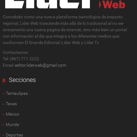
Concebido como una nueva plataforma tecnológica de impacto
regional, Lider Web trasciende más allá de lo tradicional al no ser
únicamente una nueva página de internet, sino más bien un portal
con información al día que integra a los diferentes medios que
conforman El Grande Editorial: Líder Web y Líder Tv
Contactanos:
Tel: (867) 711 2222
Email:
editor.liderweb@gmail.com
Secciones
Tamaulipas
Texas
México
Mundo
Deportes