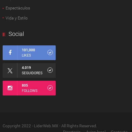
Espectàculos
Vida y Estilo
Social
101,000
LIKES
4.019
SEGUIDORES
805
FOLLOWS
Copyright 2022 - LiderWeb.MX - All Rights Reserved.