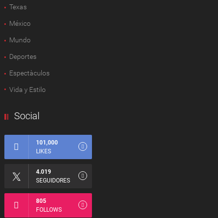
Texas
México
Mundo
Deportes
Espectàculos
Vida y Estilo
Social
101,000
LIKES
4.019
SEGUIDORES
805
FOLLOWS