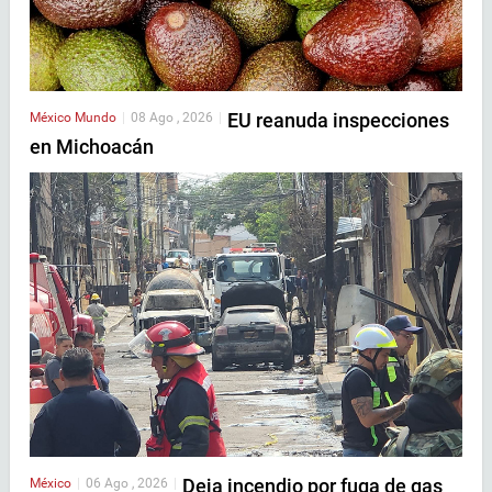
EU reanuda inspecciones
México
Mundo
|
08 Ago , 2026
|
en Michoacán
Deja incendio por fuga de gas
México
|
06 Ago , 2026
|