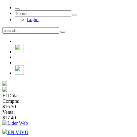
Login
El Dólar
Compra:
$16.30
Venta:
$17.40
EN VIVO