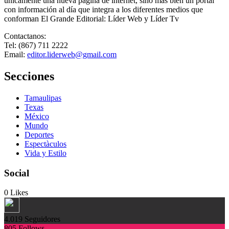
únicamente una nueva página de internet, sino más bien un portal
con información al día que integra a los diferentes medios que
conforman El Grande Editorial: Líder Web y Líder Tv
Contactanos:
Tel: (867) 711 2222
Email:
editor.liderweb@gmail.com
Secciones
Tamaulipas
Texas
México
Mundo
Deportes
Espectàculos
Vida y Estilo
Social
0
Likes
4.019
Seguidores
805
Follows