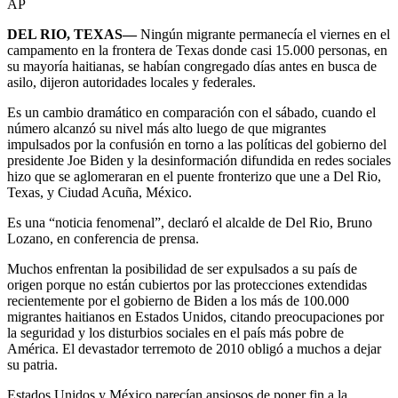
AP
DEL RIO, TEXAS—
Ningún migrante permanecía el viernes en el
campamento en la frontera de Texas donde casi 15.000 personas, en
su mayoría haitianas, se habían congregado días antes en busca de
asilo, dijeron autoridades locales y federales.
Es un cambio dramático en comparación con el sábado, cuando el
número alcanzó su nivel más alto luego de que migrantes
impulsados por la confusión en torno a las políticas del gobierno del
presidente Joe Biden y la desinformación difundida en redes sociales
hizo que se aglomeraran en el puente fronterizo que une a Del Rio,
Texas, y Ciudad Acuña, México.
Es una “noticia fenomenal”, declaró el alcalde de Del Rio, Bruno
Lozano, en conferencia de prensa.
Muchos enfrentan la posibilidad de ser expulsados a su país de
origen porque no están cubiertos por las protecciones extendidas
recientemente por el gobierno de Biden a los más de 100.000
migrantes haitianos en Estados Unidos, citando preocupaciones por
la seguridad y los disturbios sociales en el país más pobre de
América. El devastador terremoto de 2010 obligó a muchos a dejar
su patria.
Estados Unidos y México parecían ansiosos de poner fin a la