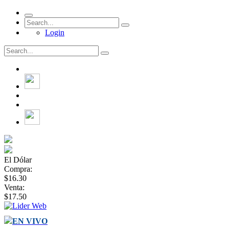
Login
El Dólar
Compra:
$16.30
Venta:
$17.50
EN VIVO