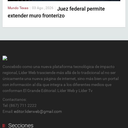
Juez federal permite
Mundo
Texas
|
03 Ago , 2026
|
extender muro fronterizo
Concebido como una nueva plataforma tecnológica de impacto
regional, Lider Web trasciende más allá de lo tradicional al no ser
únicamente una nueva página de internet, sino más bien un portal
con información al día que integra a los diferentes medios que
conforman El Grande Editorial: Líder Web y Líder Tv
Contactanos:
Tel: (867) 711 2222
Email:
editor.liderweb@gmail.com
Secciones