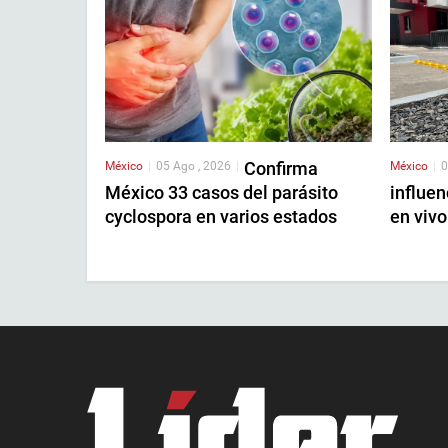
Confirma
México
|
05 Ago , 2026
|
México
|
0
México 33 casos del parásito
influen
cyclospora en varios estados
en vivo