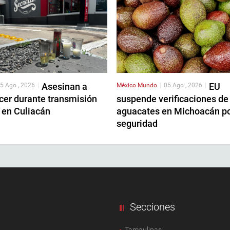
Asesinan a
EU
5 Ago , 2026
|
México
Mundo
|
05 Ago , 2026
|
cer durante transmisión
suspende verificaciones de
 en Culiacán
aguacates en Michoacán p
seguridad
Secciones
Tamaulipas