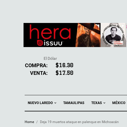
El Dólar
COMPRA:
$16.30
VENTA:
$17.50
NUEVO LAREDO
TEXAS
TAMAULIPAS
MÉXICO
Home
/
Deja 19 muertos ataque en palenque en Michoacán