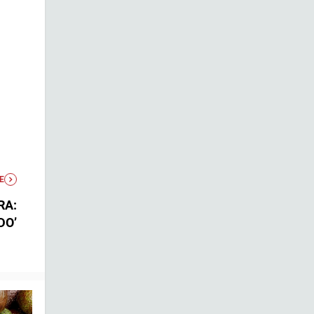
E
RA:
DO’