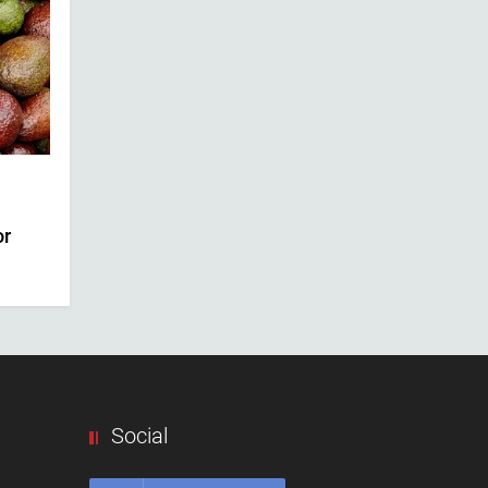
or
Social