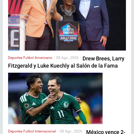
Drew Brees, Larry
Deportes
Futbol Americano
|
08 Ago , 2026
|
Fitzgerald y Luke Kuechly al Salón de la Fama
México vence 2-
Deportes
Futbol Internacional
|
08 Ago , 2026
|