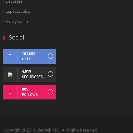
Deportes
Espectàculos
Vida y Estilo
Social
101,000
LIKES
4.019
SEGUIDORES
805
FOLLOWS
Copyright 2022 - LiderWeb.MX - All Rights Reserved.