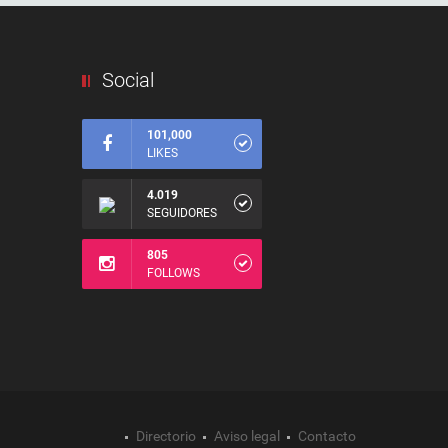
Social
101,000
LIKES
4.019
SEGUIDORES
805
FOLLOWS
Directorio
Aviso legal
Contacto