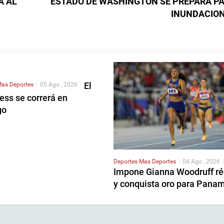
A AL
ESTADO DE WASHINGTON SE PREPARA P
INUNDACIO
El
as Deportes
|
05 Ago , 2026
|
ess se correrá en
go
Deportes
Mas Deportes
|
04 Ago , 2026
|
Impone Gianna Woodruff ré
y conquista oro para Pana