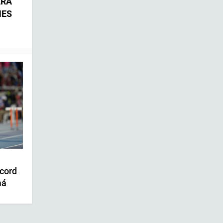
ARA
NES
cord
má