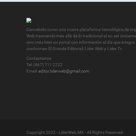
Concebido como una nueva plataforma tecnológica de impa
Web trasciende más allá de lo tradicional al no ser únicam
sino más bien un portal con información al día que integra
conforman El Grande Editorial: Líder Web y Líder Tv
Contactanos:
Tel: (867) 711 2222
Email:
editor.liderweb@gmail.com
Copyright 2022 - LiderWeb.MX - All Rights Reserved.