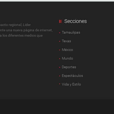
Secciones
cto regional, Lider
ente una nueva página de internet,
Tamaulipas
 a los diferentes medios que
Texas
México
Mundo
Deportes
Espectàculos
Vida y Estilo