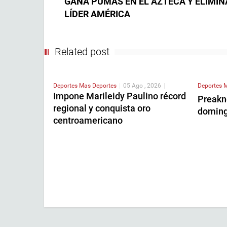
GANA PUMAS EN EL AZTECA Y ELIMIN
LÍDER AMÉRICA
Related post
Deportes
Mas Deportes
|
05 Ago , 2026
|
Deportes
M
Impone Marileidy Paulino récord
Preakn
regional y conquista oro
domin
centroamericano