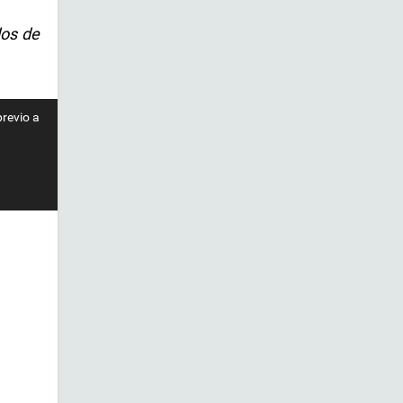
los de
previo a