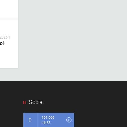
 2026
|
ol
Social
101,000
LIKES