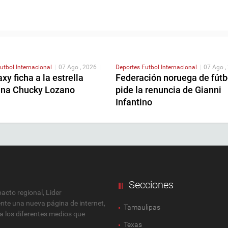
utbol Internacional
|
07 Ago , 2026
|
Deportes
Futbol Internacional
|
07 Ago ,
xy ficha a la estrella
Federación noruega de fútb
na Chucky Lozano
pide la renuncia de Gianni
Infantino
Secciones
cto regional, Lider
ente una nueva página de internet,
Tamaulipas
 a los diferentes medios que
Texas