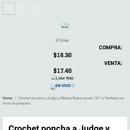
El Dólar
COMPRA:
$16.30
VENTA:
$17.40
EN VIVO
Home
/
Crochet poncha a Judge y Medias Rojas vencen 10-7 a Yankees con
cinco impulsadas
Crochet poncha a Judge y