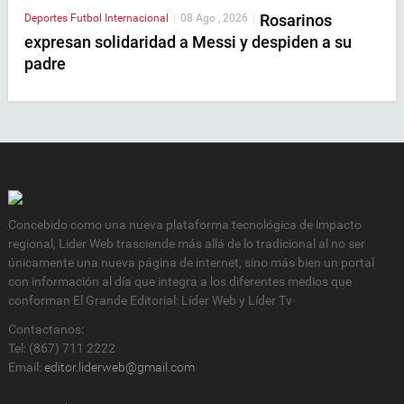
Rosarinos
Deportes
Futbol Internacional
|
08 Ago , 2026
|
expresan solidaridad a Messi y despiden a su
padre
Concebido como una nueva plataforma tecnológica de impacto
regional, Lider Web trasciende más allá de lo tradicional al no ser
únicamente una nueva página de internet, sino más bien un portal
con información al día que integra a los diferentes medios que
conforman El Grande Editorial: Líder Web y Líder Tv
Contactanos:
Tel: (867) 711 2222
Email:
editor.liderweb@gmail.com