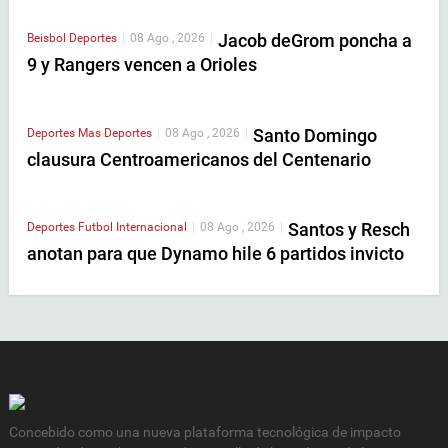
Jacob deGrom poncha a
Beisbol
Deportes
|
08 Ago , 2026
|
9 y Rangers vencen a Orioles
Santo Domingo
Deportes
Mas Deportes
|
08 Ago , 2026
|
clausura Centroamericanos del Centenario
Santos y Resch
Deportes
Futbol Internacional
|
08 Ago , 2026
|
anotan para que Dynamo hile 6 partidos invicto
Concebido como una nueva plataforma tecnológica de impacto