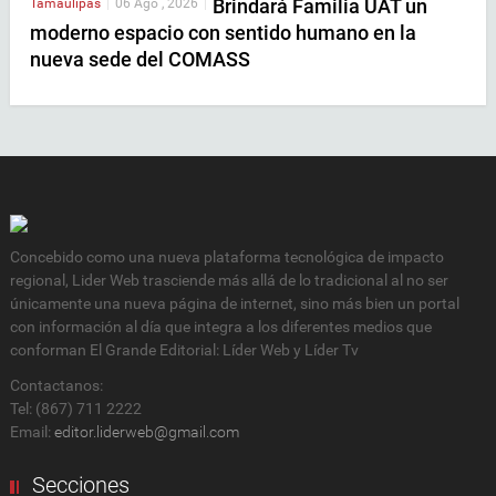
Brindará Familia UAT un
Tamaulipas
|
06 Ago , 2026
|
moderno espacio con sentido humano en la
nueva sede del COMASS
Concebido como una nueva plataforma tecnológica de impacto
regional, Lider Web trasciende más allá de lo tradicional al no ser
únicamente una nueva página de internet, sino más bien un portal
con información al día que integra a los diferentes medios que
conforman El Grande Editorial: Líder Web y Líder Tv
Contactanos:
Tel: (867) 711 2222
Email:
editor.liderweb@gmail.com
Secciones