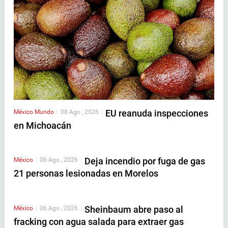
EU reanuda inspecciones
México
Mundo
|
08 Ago , 2026
|
en Michoacán
Deja incendio por fuga de gas
México
|
06 Ago , 2026
|
21 personas lesionadas en Morelos
Sheinbaum abre paso al
México
|
06 Ago , 2026
|
fracking con agua salada para extraer gas