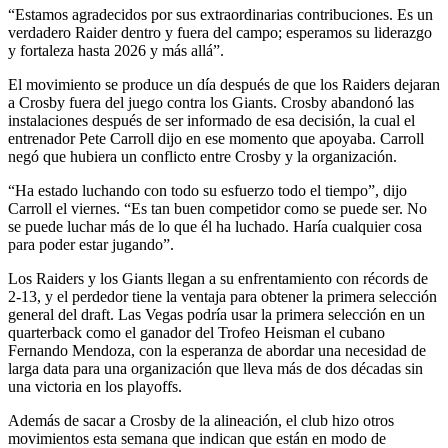
“Estamos agradecidos por sus extraordinarias contribuciones. Es un
verdadero Raider dentro y fuera del campo; esperamos su liderazgo
y fortaleza hasta 2026 y más allá”.
El movimiento se produce un día después de que los Raiders dejaran
a Crosby fuera del juego contra los Giants. Crosby abandonó las
instalaciones después de ser informado de esa decisión, la cual el
entrenador Pete Carroll dijo en ese momento que apoyaba. Carroll
negó que hubiera un conflicto entre Crosby y la organización.
“Ha estado luchando con todo su esfuerzo todo el tiempo”, dijo
Carroll el viernes. “Es tan buen competidor como se puede ser. No
se puede luchar más de lo que él ha luchado. Haría cualquier cosa
para poder estar jugando”.
Los Raiders y los Giants llegan a su enfrentamiento con récords de
2-13, y el perdedor tiene la ventaja para obtener la primera selección
general del draft. Las Vegas podría usar la primera selección en un
quarterback como el ganador del Trofeo Heisman el cubano
Fernando Mendoza, con la esperanza de abordar una necesidad de
larga data para una organización que lleva más de dos décadas sin
una victoria en los playoffs.
Además de sacar a Crosby de la alineación, el club hizo otros
movimientos esta semana que indican que están en modo de