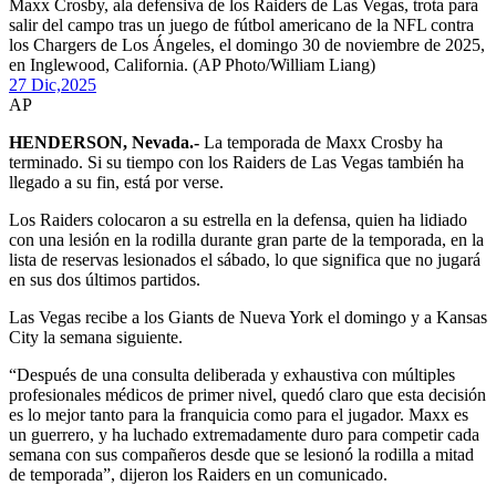
Maxx Crosby, ala defensiva de los Raiders de Las Vegas, trota para
salir del campo tras un juego de fútbol americano de la NFL contra
los Chargers de Los Ángeles, el domingo 30 de noviembre de 2025,
en Inglewood, California. (AP Photo/William Liang)
27 Dic,
2025
AP
HENDERSON, Nevada.-
La temporada de Maxx Crosby ha
terminado. Si su tiempo con los Raiders de Las Vegas también ha
llegado a su fin, está por verse.
Los Raiders colocaron a su estrella en la defensa, quien ha lidiado
con una lesión en la rodilla durante gran parte de la temporada, en la
lista de reservas lesionados el sábado, lo que significa que no jugará
en sus dos últimos partidos.
Las Vegas recibe a los Giants de Nueva York el domingo y a Kansas
City la semana siguiente.
“Después de una consulta deliberada y exhaustiva con múltiples
profesionales médicos de primer nivel, quedó claro que esta decisión
es lo mejor tanto para la franquicia como para el jugador. Maxx es
un guerrero, y ha luchado extremadamente duro para competir cada
semana con sus compañeros desde que se lesionó la rodilla a mitad
de temporada”, dijeron los Raiders en un comunicado.