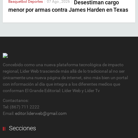
Desestiman cargo
Basquetbol
Deportes
|
07 Ago , 2026
|
menor por armas contra James Harden en Texas
Concebido como una nueva plataforma tecnológica de impacto
regional, Lider Web trasciende más allá de lo tradicional al no ser
únicamente una nueva página de internet, sino más bien un portal
con información al día que integra a los diferentes medios que
conforman El Grande Editorial: Líder Web y Líder Tv
Contactanos:
Tel: (867) 711 2222
Email:
editor.liderweb@gmail.com
Secciones