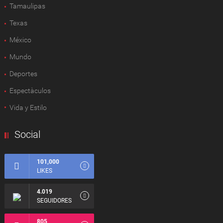
Tamaulipas
Texas
México
Mundo
Deportes
Espectàculos
Vida y Estilo
Social
101,000
LIKES
4.019
SEGUIDORES
805