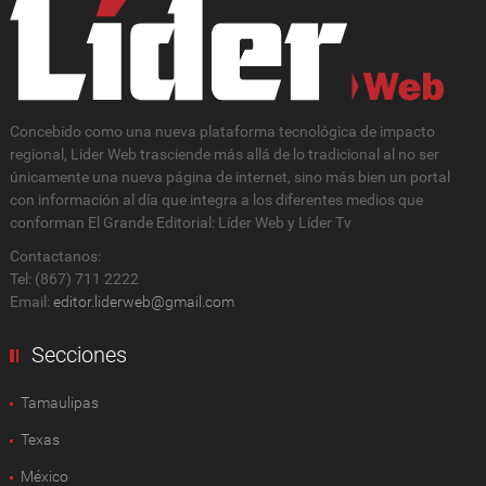
Concebido como una nueva plataforma tecnológica de impacto
regional, Lider Web trasciende más allá de lo tradicional al no ser
únicamente una nueva página de internet, sino más bien un portal
con información al día que integra a los diferentes medios que
conforman El Grande Editorial: Líder Web y Líder Tv
Contactanos:
Tel: (867) 711 2222
Email:
editor.liderweb@gmail.com
Secciones
Tamaulipas
Texas
México