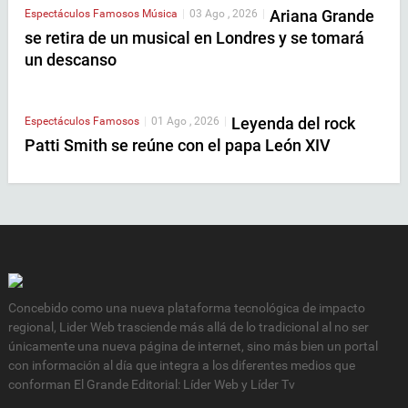
Ariana Grande
Espectáculos
Famosos
Música
|
03 Ago , 2026
|
se retira de un musical en Londres y se tomará
un descanso
Leyenda del rock
Espectáculos
Famosos
|
01 Ago , 2026
|
Patti Smith se reúne con el papa León XIV
Concebido como una nueva plataforma tecnológica de impacto
regional, Lider Web trasciende más allá de lo tradicional al no ser
únicamente una nueva página de internet, sino más bien un portal
con información al día que integra a los diferentes medios que
conforman El Grande Editorial: Líder Web y Líder Tv