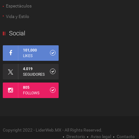
Espectàculos
Vida y Estilo
Social
101,000
LIKES
4.019
SEGUIDORES
805
FOLLOWS
Copyright 2022 - LiderWeb.MX - All Rights Reserved.
Directorio
Aviso legal
Contacto