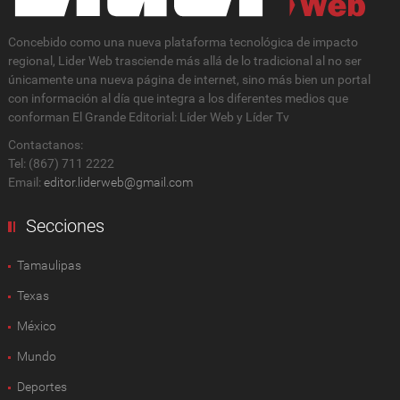
Concebido como una nueva plataforma tecnológica de impacto
regional, Lider Web trasciende más allá de lo tradicional al no ser
únicamente una nueva página de internet, sino más bien un portal
con información al día que integra a los diferentes medios que
conforman El Grande Editorial: Líder Web y Líder Tv
Contactanos:
Tel: (867) 711 2222
Email:
editor.liderweb@gmail.com
Secciones
Tamaulipas
Texas
México
Mundo
Deportes