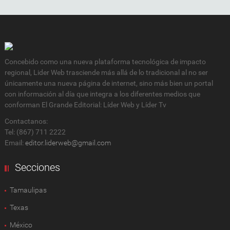
Concebido como una nueva plataforma tecnológica de impacto
regional, Lider Web trasciende más allá de lo tradicional al no ser
únicamente una nueva página de internet, sino más bien un portal
con información al día que integra a los diferentes medios que
conforman El Grande Editorial: Líder Web y Líder Tv
Contactanos:
Tel: (867) 711 2222
Email:
editor.liderweb@gmail.com
Secciones
Tamaulipas
Texas
México