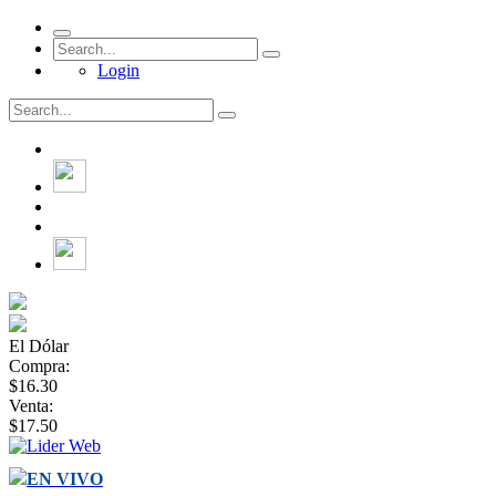
Login
El Dólar
Compra:
$16.30
Venta:
$17.50
EN VIVO