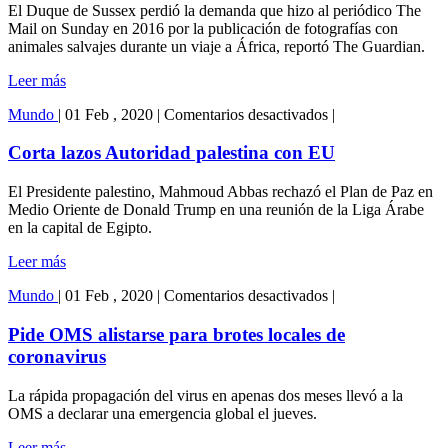
contra
El Duque de Sussex perdió la demanda que hizo al periódico The
medio
Mail on Sunday en 2016 por la publicación de fotografías con
animales salvajes durante un viaje a África, reportó The Guardian.
Leer más
en
Mundo
|
01 Feb , 2020
|
Comentarios desactivados
|
Corta
lazos
Corta lazos Autoridad palestina con EU
Autoridad
palestina
El Presidente palestino, Mahmoud Abbas rechazó el Plan de Paz en
con
Medio Oriente de Donald Trump en una reunión de la Liga Árabe
EU
en la capital de Egipto.
Leer más
en
Mundo
|
01 Feb , 2020
|
Comentarios desactivados
|
Pide
OMS
Pide OMS alistarse para brotes locales de
alistarse
coronavirus
para
brotes
La rápida propagación del virus en apenas dos meses llevó a la
locales
OMS a declarar una emergencia global el jueves.
de
coronavirus
Leer más