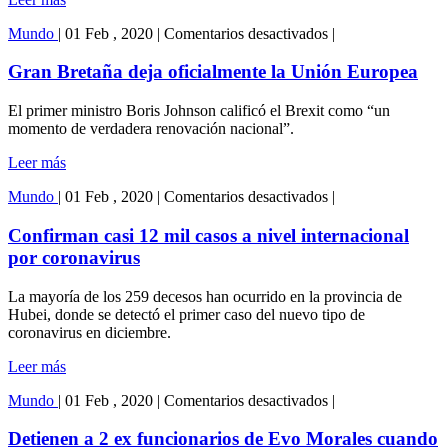
en
Mundo
|
01 Feb , 2020
|
Comentarios desactivados
|
Gran
Bretaña
Gran Bretaña deja oficialmente la Unión Europea
deja
oficialmente
El primer ministro Boris Johnson calificó el Brexit como “un
la
momento de verdadera renovación nacional”.
Unión
Europea
Leer más
en
Mundo
|
01 Feb , 2020
|
Comentarios desactivados
|
Confirman
casi
Confirman casi 12 mil casos a nivel internacional
12
por coronavirus
mil
casos
La mayoría de los 259 decesos han ocurrido en la provincia de
a
Hubei, donde se detectó el primer caso del nuevo tipo de
nivel
coronavirus en diciembre.
internacional
por
Leer más
coronavirus
en
Mundo
|
01 Feb , 2020
|
Comentarios desactivados
|
Detienen
a
Detienen a 2 ex funcionarios de Evo Morales cuando