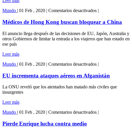
Leer más
por
coronavirus
en
Mundo
|
01 Feb , 2020
|
Comentarios desactivados
|
Médicos
de
Médicos de Hong Kong buscan bloquear a China
Hong
Kong
El anuncio llega después de las decisiones de EU, Japón, Australia y
buscan
otros Gobiernos de limitar la entrada a los viajeros que han estado en
bloquear
ese país
a
China
Leer más
en
Mundo
|
01 Feb , 2020
|
Comentarios desactivados
|
EU
incrementa
EU incrementa ataques aéreos en Afganistán
ataques
aéreos
La ONU reveló que los atentados han matado más civiles que
en
insurgentes
Afganistán
Leer más
en
Mundo
|
01 Feb , 2020
|
Comentarios desactivados
|
Pierde
Enrique
Pierde Enrique lucha contra medio
lucha