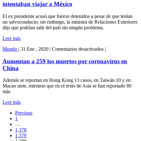
2
intentaban viajar a México
ex
funcionarios
El ex presidente acusó que fueron detenidos a pesar de que tenían
de
un salvoconducto; sin embargo, la ministra de Relaciones Exteriores
Evo
dijo que podrían salir del país sin ningún problema.
Morales
cuando
Leer más
intentaban
viajar
en
Mundo
|
31 Ene , 2020
|
Comentarios desactivados
|
a
Aumentan
México
a
Aumentan a 259 los muertos por coronavirus en
259
China
los
muertos
Además se reportan en Hong Kong 13 casos, en Taiwán 10 y en
por
Macao siete, mientras que en el resto de Asia se han reportado 80
coronavirus
más
en
China
Leer más
Previous
1
…
1,378
1,379