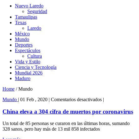
Nuevo Laredo
Seguridad
Tamaulipas
Texas
Laredo
México
Mundo
Deportes
Espectáculos
Cultura
Vida y Estilo
Ciencia y Tecnología
Mundial 2026
Maduro
Home
/
Mundo
en
Mundo
|
01 Feb , 2020
|
Comentarios desactivados
|
China
eleva
China eleva a 304 cifra de muertos por coronavirus
a
304
Un total de 85 personas se curaron en las últimas horas, sumando
cifra
328 sanos, pero hay más de 13 mil 858 infectados
de
muertos