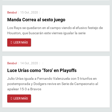
Beisbol
|
15 Oct , 2020
|
|
Manda Correa al sexto juego
Los Rays se quedaron en el campo viendo el efusivo festejo de
Houston, que buscarán este viernes igualar la serie
LEER MÁS
Beisbol
|
14 Oct , 2020
|
|
Luce Urías como ‘Toro’ en Playoffs
Julio Urías iguala a Fernando Valenzuela con 5 triunfos en
postemporada y Dodgers revive en Serie de Campeonato al
apalear 15-3 a Bravos
LEER MÁS