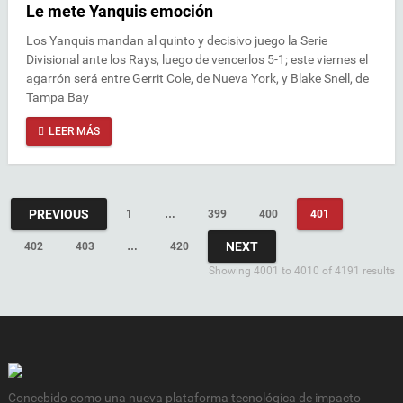
Le mete Yanquis emoción
Los Yanquis mandan al quinto y decisivo juego la Serie
Divisional ante los Rays, luego de vencerlos 5-1; este viernes el
agarrón será entre Gerrit Cole, de Nueva York, y Blake Snell, de
Tampa Bay
LEER MÁS
PREVIOUS
1
…
399
400
401
NEXT
402
403
…
420
Showing 4001 to 4010 of 4191 results
Concebido como una nueva plataforma tecnológica de impacto