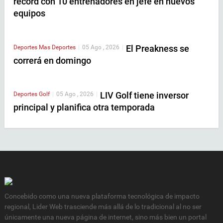
récord con 10 entrenadores en jefe en nuevos
equipos
El Preakness se
Deportes
Mas Deportes
|
05 Ago , 2026
|
correrá en domingo
LIV Golf tiene inversor
Deportes
Golf
|
05 Ago , 2026
|
principal y planifica otra temporada
Concebido como una nueva plataforma tecnológica de impacto
regional, Lider Web trasciende más allá de lo tradicional al no ser
únicamente una nueva página de internet, sino más bien un portal