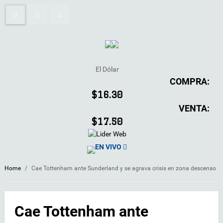
El Dólar
COMPRA:
$16.30
VENTA:
$17.50
EN VIVO
Home
/
Cae Tottenham ante Sunderland y se agrava crisis en zona descenso
Cae Tottenham ante