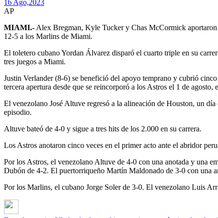
16 Ago,
2023
AP
MIAMI.-
Alex Bregman, Kyle Tucker y Chas McCormick aportaron send
12-5 a los Marlins de Miami.
El toletero cubano Yordan Álvarez disparó el cuarto triple en su car
tres juegos a Miami.
Justin Verlander (8-6) se benefició del apoyo temprano y cubrió cinco 
tercera apertura desde que se reincorporó a los Astros el 1 de agosto, e
El venezolano José Altuve regresó a la alineación de Houston, un día 
episodio.
Altuve bateó de 4-0 y sigue a tres hits de los 2.000 en su carrera.
Los Astros anotaron cinco veces en el primer acto ante el abridor pe
Por los Astros, el venezolano Altuve de 4-0 con una anotada y una 
Dubón de 4-2. El puertorriqueño Martín Maldonado de 3-0 con una a
Por los Marlins, el cubano Jorge Soler de 3-0. El venezolano Luis A