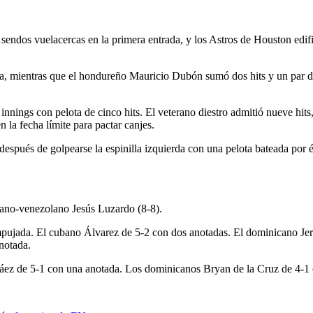
os vuelacercas en la primera entrada, y los Astros de Houston edifi
rera, mientras que el hondureño Mauricio Dubón sumó dos hits y un par 
innings con pelota de cinco hits. El veterano diestro admitió nueve hits
n la fecha límite para pactar canjes.
después de golpearse la espinilla izquierda con una pelota bateada por 
ruano-venezolano Jesús Luzardo (8-8).
empujada. El cubano Álvarez de 5-2 con dos anotadas. El dominicano J
notada.
rráez de 5-1 con una anotada. Los dominicanos Bryan de la Cruz de 4-1