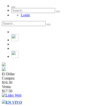
Login
El Dólar
Compra:
$16.30
Venta:
$17.50
EN VIVO