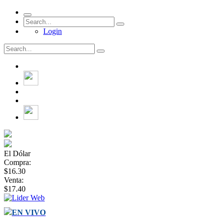
Login
El Dólar
Compra:
$16.30
Venta:
$17.40
EN VIVO