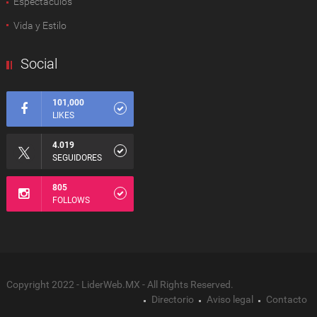
Espectàculos
Vida y Estilo
Social
101,000
LIKES
4.019
SEGUIDORES
805
FOLLOWS
Copyright 2022 - LiderWeb.MX - All Rights Reserved.
Directorio
Aviso legal
Contacto