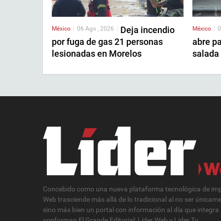
Deja incendio
México
|
06 Ago , 2026
|
México
|
0
por fuga de gas 21 personas
abre pa
lesionadas en Morelos
salada 
Concebido como una nueva plataforma tecnológica de impa
Web trasciende más allá de lo tradicional al no ser únicam
sino más bien un portal con información al día que integra
conforman El Grande Editorial: Líder Web y Líder Tv