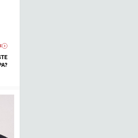
E
STE
PA?