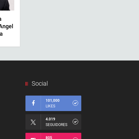
a
 Angel
pa
Social
101,000
LIKES
4.019
SEGUIDORES
805