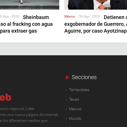
Sheinbaum
Detienen 
6 Ago , 2026
|
México
|
06 Ago , 2026
|
so al fracking con agua
exgobernador de Guerrero,
para extraer gas
Aguirre, por caso Ayotzina
Secciones
Tamaulipas
Texas
cto regional, Lider
México
ente una nueva página de internet,
Mundo
 a los diferentes medios que