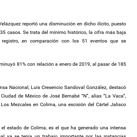
elázquez reportó una disminución en dicho ilícito, puesto
 35 casos. Se trata del mínimo histórico, la cifra más baja
 registro, en comparación con los 51 eventos que se
sminuyó 81% con relación a enero de 2019, al pasar de 185
fensa Nacional, Luis Cresencio Sandoval González, destacó
a Ciudad de México de José Bernabé “N”, alias “La Vaca”,
e Los Mezcales en Colima, una escisión del Cártel Jalisco
n el estado de Colima, es el que ha generado una intensa
ual ya se tenía un trabajo importante por las instancias