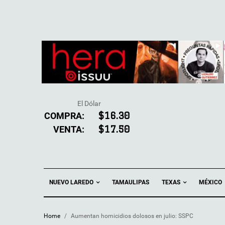
El Dólar
COMPRA:
$16.30
VENTA:
$17.50
NUEVO LAREDO
TEXAS
TAMAULIPAS
MÉXICO
Home
/
Aumentan homicidios dolosos en julio: SSPC