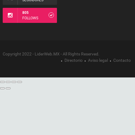
SEGUIDORES
805
FOLLOWS
Copyright 2022 - LiderWeb.MX - All Rights Reserved.
Directorio
Aviso legal
Contacto