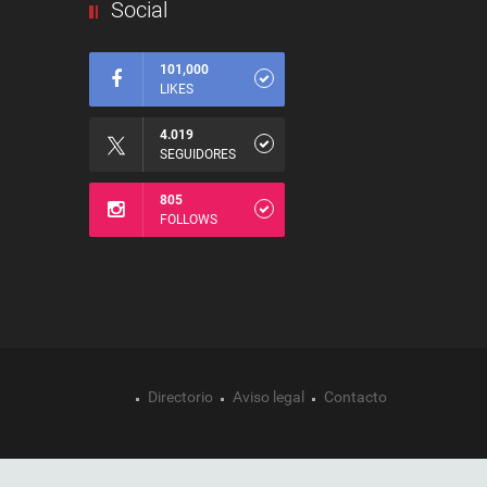
Social
101,000
LIKES
4.019
SEGUIDORES
805
FOLLOWS
Directorio
Aviso legal
Contacto