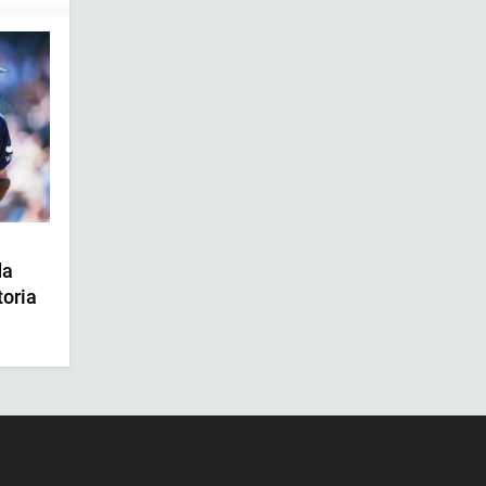
da
toria