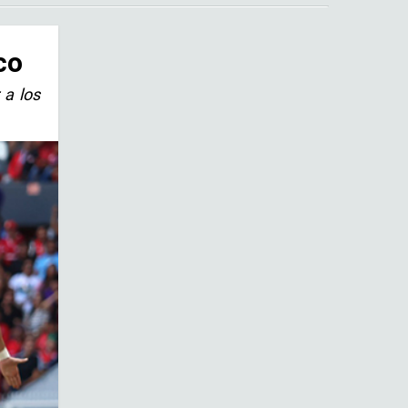
co
 a los