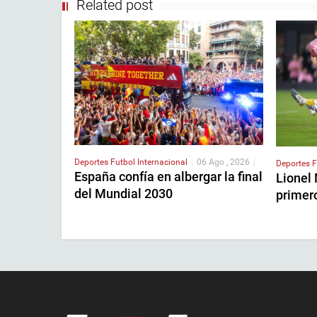
Related post
Deportes
Futbol Internacional
|
06 Ago , 2026
|
Deportes
F
España confía en albergar la final
Lionel
del Mundial 2030
primer