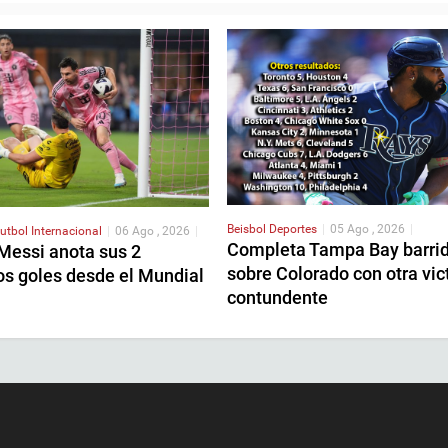
Beisbol
Deportes
|
05 Ago , 2026
|
utbol Internacional
|
06 Ago , 2026
|
Completa Tampa Bay barri
 Messi anota sus 2
sobre Colorado con otra vic
os goles desde el Mundial
contundente