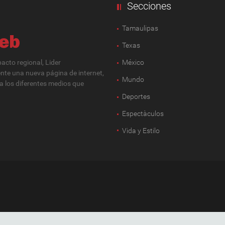
Secciones
Tamaulipas
Texas
cto regional, Lider
México
ente una nueva página de internet,
Mundo
 a los diferentes medios que
Deportes
Espectàculos
Vida y Estilo