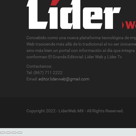
Concebido como una nueva plataforma tecnológica de impa
Web trasciende más allá de lo tradicional al no ser únicam
sino más bien un portal con información al día que integra
conforman El Grande Editorial: Líder Web y Líder Tv
Contactanos:
Tel: (867) 711 2222
Email:
editor.liderweb@gmail.com
Copyright 2022 - LiderWeb.MX - All Rights Reserved.