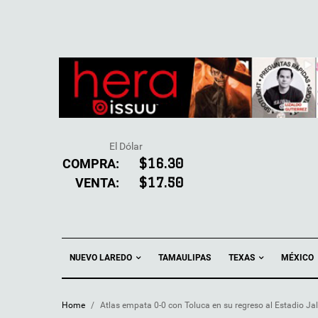
El Dólar
COMPRA:
$16.30
VENTA:
$17.50
NUEVO LAREDO
TEXAS
TAMAULIPAS
MÉXICO
Home
/
Atlas empata 0-0 con Toluca en su regreso al Estadio Ja