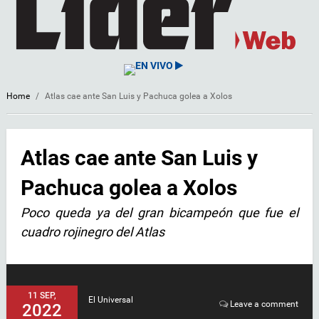
EN VIVO
Home
/
Atlas cae ante San Luis y Pachuca golea a Xolos
Atlas cae ante San Luis y
Pachuca golea a Xolos
Poco queda ya del gran bicampeón que fue el
cuadro rojinegro del Atlas
11 SEP,
El Universal
Leave a comment
2022