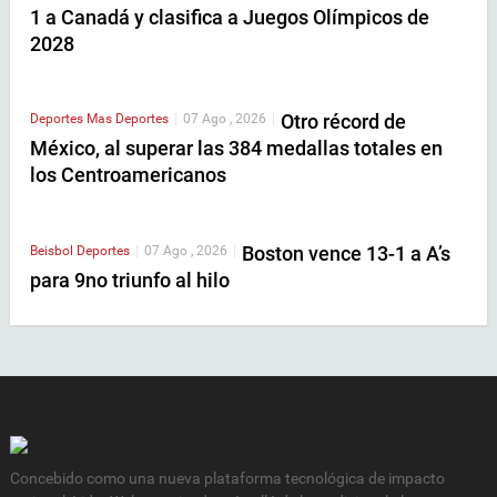
1 a Canadá y clasifica a Juegos Olímpicos de
2028
Otro récord de
Deportes
Mas Deportes
|
07 Ago , 2026
|
México, al superar las 384 medallas totales en
los Centroamericanos
Boston vence 13-1 a A’s
Beisbol
Deportes
|
07 Ago , 2026
|
para 9no triunfo al hilo
Concebido como una nueva plataforma tecnológica de impacto