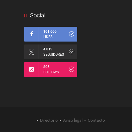
Social
101,000
LIKES
4.019
SEGUIDORES
805
FOLLOWS
Directorio
Aviso legal
Contacto