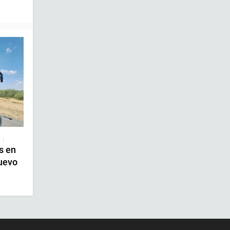
|
s en
uevo