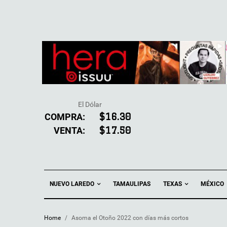
El Dólar
COMPRA:
$16.30
VENTA:
$17.50
NUEVO LAREDO
TEXAS
TAMAULIPAS
MÉXICO
Home
/
Asoma el Otoño 2022 con días más cortos