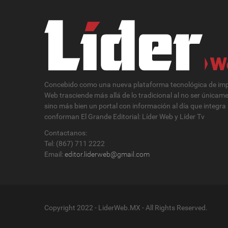
Concebido como una nueva plataforma tecnológica de impa
Web trasciende más allá de lo tradicional al no ser únicam
sino más bien un portal con información al día que integra
conforman El Grande Editorial: Líder Web y Líder Tv
Contactanos:
Tel: (867) 711 2222
Email:
editor.liderweb@gmail.com
Copyright 2022 - LiderWeb.MX - All Rights Reserved.