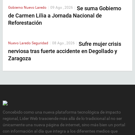
Se suma Gobierno
Gobierno
Nuevo Laredo
|
09 Ago , 2026
|
de Carmen Lilia a Jornada Nacional de
Reforestación
Sufre mujer crisis
Nuevo Laredo
Seguridad
|
08 Ago , 2026
|
nerviosa tras fuerte accidente en Degollado y
Zaragoza
Concebido como una nueva plataforma tecnológica de impacto
regional, Lider Web trasciende más allá de lo tradicional al no ser
únicamente una nueva página de internet, sino más bien un portal
con información al día que integra a los diferentes medios que