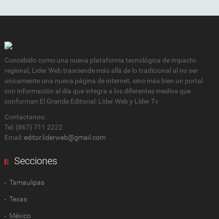
Concebido como una nueva plataforma tecnológica de impacto
regional, Lider Web trasciende más allá de lo tradicional al no ser
únicamente una nueva página de internet, sino más bien un portal
con información al día que integra a los diferentes medios que
conforman El Grande Editorial: Líder Web y Líder Tv
Contactanos:
Tel: (867) 711 2222
Email:
editor.liderweb@gmail.com
Secciones
Tamaulipas
Texas
México