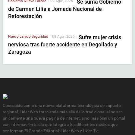
Se suma Gobierno
Gobierno
Nuevo Laredo
|
09 Ago , 2026
|
de Carmen Lilia a Jornada Nacional de
Reforestación
Sufre mujer crisis
Nuevo Laredo
Seguridad
|
08 Ago , 2026
|
nerviosa tras fuerte accidente en Degollado y
Zaragoza
Concebido como una nueva plataforma tecnológica de impacto
regional, Lider Web trasciende más allá de lo tradicional al no ser
únicamente una nueva página de internet, sino más bien un portal
con información al día que integra a los diferentes medios que
conforman El Grande Editorial: Líder Web y Líder Tv