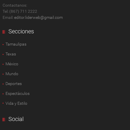
Contactanos:
Tel: (867) 711 2222
Email:
editor.liderweb@gmail.com
Secciones
Tamaulipas
Texas
México
Mundo
Deportes
Espectàculos
Vida y Estilo
Social