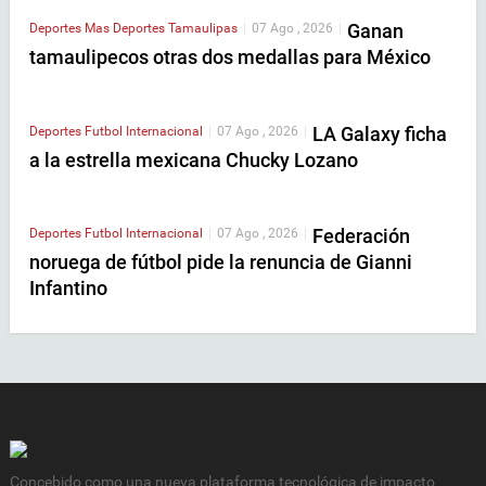
Ganan
Deportes
Mas Deportes
Tamaulipas
|
07 Ago , 2026
|
tamaulipecos otras dos medallas para México
LA Galaxy ficha
Deportes
Futbol Internacional
|
07 Ago , 2026
|
a la estrella mexicana Chucky Lozano
Federación
Deportes
Futbol Internacional
|
07 Ago , 2026
|
noruega de fútbol pide la renuncia de Gianni
Infantino
Concebido como una nueva plataforma tecnológica de impacto