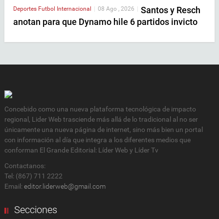
Santos y Resch
Deportes
Futbol Internacional
|
08 Ago , 2026
|
anotan para que Dynamo hile 6 partidos invicto
Concebido como una nueva plataforma tecnológica de impacto
regional, Lider Web trasciende más allá de lo tradicional al no ser
únicamente una nueva página de internet, sino más bien un portal
con información al día que integra a los diferentes medios que
conforman El Grande Editorial: Líder Web y Líder Tv
Contactanos:
Tel: (867) 711 2222
Email:
editor.liderweb@gmail.com
Secciones