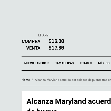
El Dólar
COMPRA:
$16.30
VENTA:
$17.50
NUEVO LAREDO
TEXAS
TAMAULIPAS
MÉXICO
Home
/
Alcanza Maryland acuerdo por colapso de puente tras c
Alcanza Maryland acuerd