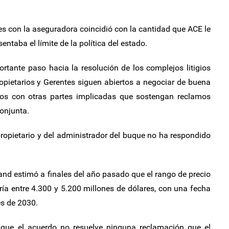
es con la aseguradora coincidió con la cantidad que ACE le
ntaba el límite de la política del estado.
rtante paso hacia la resolución de los complejos litigios
ropietarios y Gerentes siguen abiertos a negociar de buena
vos con otras partes implicadas que sostengan reclamos
conjunta.
ropietario y del administrador del buque no ha respondido
nd estimó a finales del año pasado que el rango de precio
aría entre 4.300 y 5.200 millones de dólares, con una fecha
les de 2030.
có que el acuerdo no resuelve ninguna reclamación que el