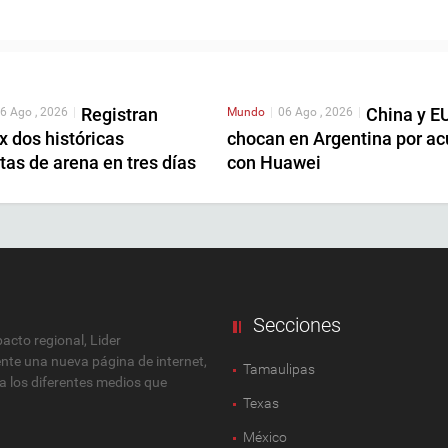
Registran
China y E
6 Ago , 2026
|
Mundo
|
06 Ago , 2026
|
 dos históricas
chocan en Argentina por a
as de arena en tres días
con Huawei
Secciones
cto regional, Lider
ente una nueva página de internet,
Tamaulipas
 a los diferentes medios que
Texas
México