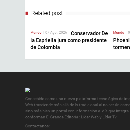
Related post
Conservador De
Mundo
|
07 Ago , 2026
|
Mundo
|
0
la Espriella jura como presidente
Phoenix
de Colombia
torment
Concebido como una nueva plataforma tecnológica de impa
Web trasciende más allá de lo tradicional al no ser únicam
sino más bien un portal con información al día que integra
conforman El Grande Editorial: Líder Web y Líder Tv
Contactanos: