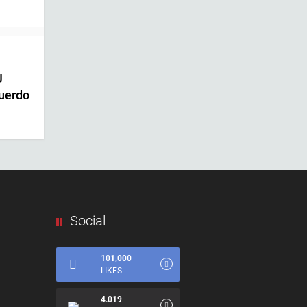
U
cuerdo
Social
101,000
LIKES
4.019