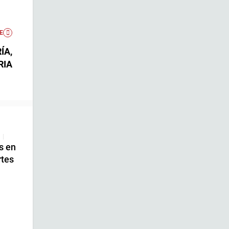
E
ÍA,
RIA
|
s en
rtes