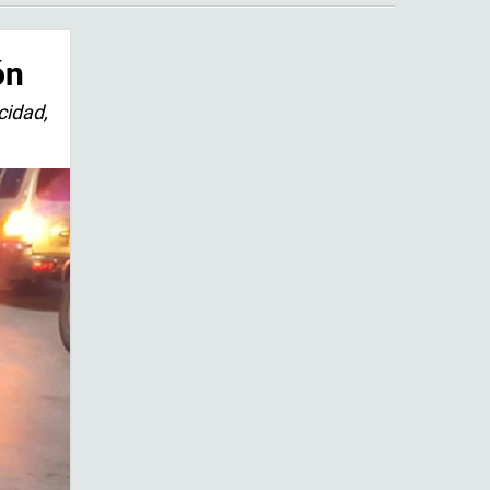
ón
cidad,