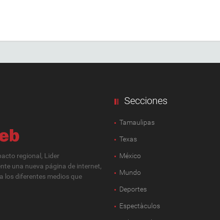
Secciones
Tamaulipas
Texas
cto regional, Lider
México
ente una nueva página de internet,
Mundo
 a los diferentes medios que
Deportes
Espectàculos