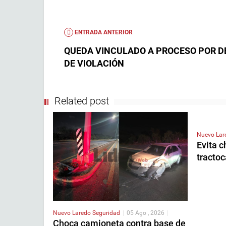
ENTRADA ANTERIOR
QUEDA VINCULADO A PROCESO POR D
DE VIOLACIÓN
Related post
Nuevo La
Evita c
tractoc
Nuevo Laredo
Seguridad
|
05 Ago , 2026
|
Choca camioneta contra base de