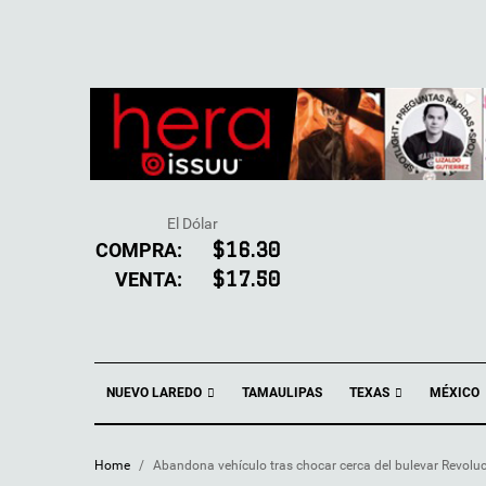
El Dólar
COMPRA:
$16.30
VENTA:
$17.50
NUEVO LAREDO
TEXAS
TAMAULIPAS
MÉXICO
Home
/
Abandona vehículo tras chocar cerca del bulevar Revolu